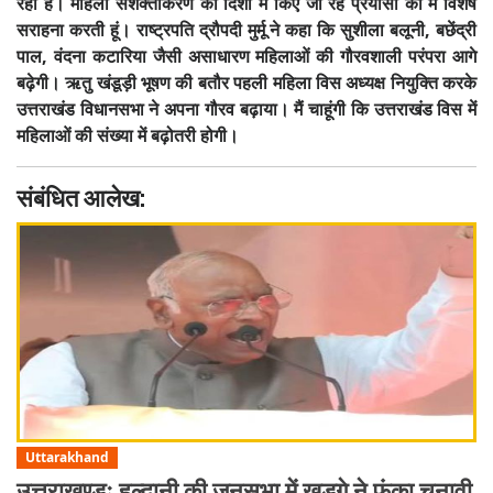
रहा है। महिला सशक्तीकरण की दिशा में किए जा रहे प्रयासों की मैं विशेष
सराहना करती हूं। राष्ट्रपति द्रौपदी मुर्मू ने कहा कि सुशीला बलूनी, बछेंद्री
पाल, वंदना कटारिया जैसी असाधारण महिलाओं की गौरवशाली परंपरा आगे
बढ़ेगी। ऋतु खंडूड़ी भूषण की बतौर पहली महिला विस अध्यक्ष नियुक्ति करके
उत्तराखंड विधानसभा ने अपना गौरव बढ़ाया। मैं चाहूंगी कि उत्तराखंड विस में
महिलाओं की संख्या में बढ़ोतरी होगी।
संबंधित आलेख:
Uttarakhand
उत्तराखण्डः हल्द्वानी की जनसभा में खड़गे ने फूंका चुनावी